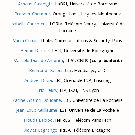
Arnaud Casteigts
, LaBRI, Université de Bordeaux
Prosper Chemouil
, Orange Labs, Issy-les-Moulineaux
Isabelle Chrisment
, LORIA, Télécom Nancy, Université de
Lorraine
Vania Conan
, Thales Communications & Security, Paris
Benoit Darties
, LE2I, Université de Bourgogne
Marcelo Dias de Amorim
, LIP6, CNRS
(co-président)
Bertrand Ducourthial
, Heudiasyc, UTC
Andrzej Duda
, LIG, Grenoble INP, Ensimag
Eric Fleury
, LIP, IXXI, ENS Lyon
Yacine Ghamri Doudane
, L3I, Université de La Rochelle
Jean-Loup Guillaume
, L3I, Université de La Rochelle
Houda Labiod
, INFRES, Télécom ParisTech
Xavier Lagrange
, IRISA, Télécom Bretagne